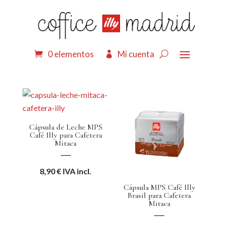
0 elementos
Mi cuenta
Cápsula de Leche MPS
Café Illy para Cafetera
Mitaca
8,90
€
IVA incl.
Cápsula MPS Café Illy
Brasil para Cafetera
Mitaca