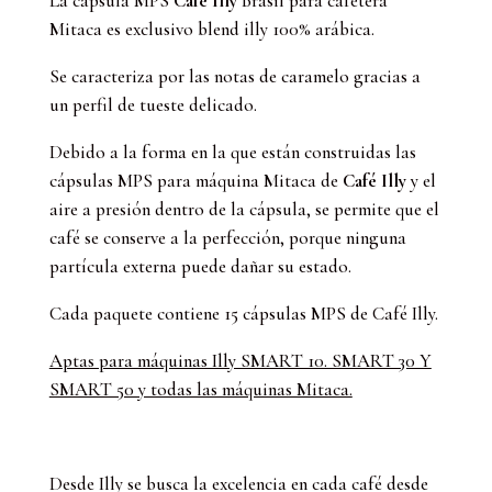
La cápsula MPS
Café Illy
Brasil para cafetera
Brasil
Mitaca
es exclusivo blend illy 100% arábica.
para
Cafetera
Se caracteriza por las notas de caramelo gracias a
Mitaca
un perfil de tueste delicado.
cantidad
Debido a la forma en la que están construidas las
cápsulas MPS para máquina Mitaca de
Café Illy
y el
aire a presión dentro de la cápsula, se permite que el
café se conserve a la perfección, porque ninguna
partícula externa puede dañar su estado.
Cada paquete contiene 15 cápsulas MPS de Café Illy.
Aptas para máquinas Illy SMART 10. SMART 30 Y
SMART 50 y todas las máquinas Mitaca.
Desde Illy se busca la excelencia en cada café desde