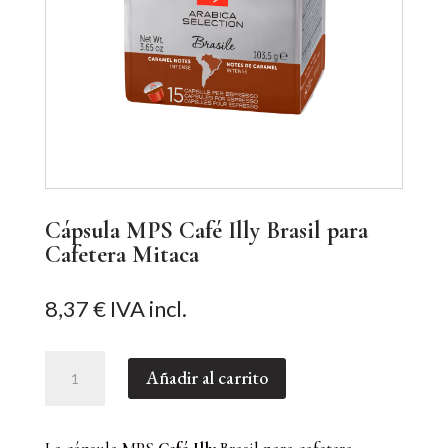
Cápsula MPS Café Illy Brasil para
Cafetera Mitaca
8,37
€
IVA incl.
Cápsula
Añadir al carrito
MPS
Café
Illy