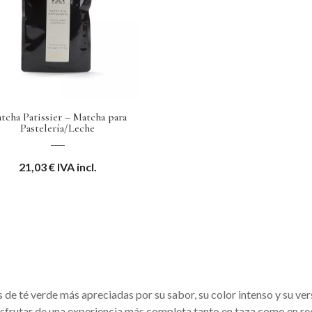
tcha Patissier – Matcha para
Pastelería/Leche
21,03
€
IVA incl.
 de té verde más apreciadas por su sabor, su color intenso y su vers
sfrutar de una experiencia más completa tanto en taza como en re