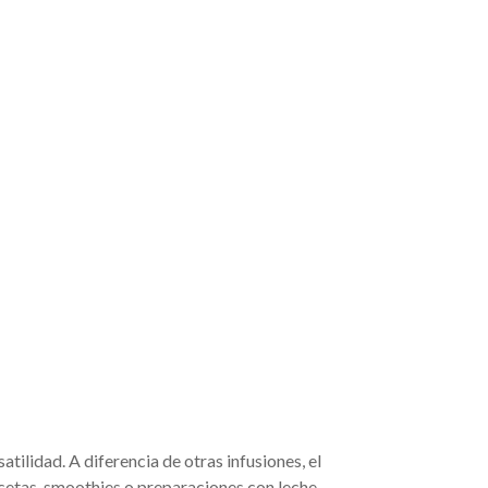
atilidad. A diferencia de otras infusiones, el
cetas, smoothies o preparaciones con leche.