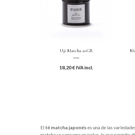
Uji Matcha 20GR
Ma
18,20
€
IVA incl.
El
té matcha japonés
es una de las variedades
matcha se consume en polvo, lo que permite di