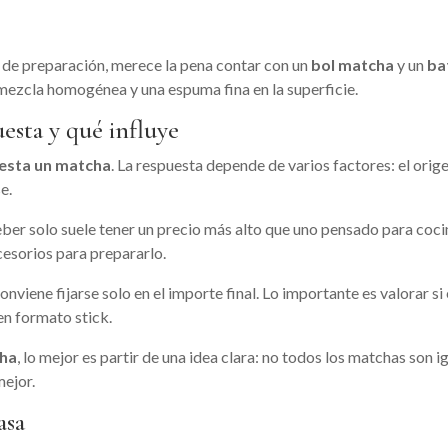
l de preparación, merece la pena contar con un
bol matcha
y un
ba
mezcla homogénea y una espuma fina en la superficie.
esta y qué influye
esta un matcha
. La respuesta depende de varios factores: el origen
e.
ber solo suele tener un precio más alto que uno pensado para coci
cesorios para prepararlo.
conviene fijarse solo en el importe final. Lo importante es valorar 
en formato stick.
cha
, lo mejor es partir de una idea clara: no todos los matchas son 
mejor.
asa