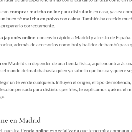
uscan
comprar matcha online
para disfrutarlo en casa, ya sea com
r un buen
té matcha en polvo
con calma. También ha crecido mucho
a prepararlo correctamente.
a japonés online
, con envío rápido a Madrid y al resto de Españ
n cocina, además de accesorios como bol y batidor de bambú para qu
a en Madrid
sin depender de una tienda física, aquí encontrarás u
 en el mundo del matcha hasta quien ya sabe lo que busca y quiere se
r un té verde cualquiera. Influyen el origen, el tipo de molienda, e
lección pensada para distintos perfiles, te explicamos
qué es el 
go.
ine en Madrid
d
, nuestra
tienda online especializada
que te permita comparar 