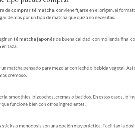
ora de
comprar té matcha
, conviene fijarse en el origen, el formato
agar de más por un tipo de matcha que quizá no necesitas.
legir un
té matcha japonés
de buena calidad, con molienda fina, co
 en taza.
r un matcha pensado para mezclar con leche o bebida vegetal. Así
l más cremoso.
ría, smoothies, bizcochos, cremas o batidos. En estos casos, lo im
que funcione bien con otros ingredientes.
os sticks o monodosis son una opción muy práctica. Facilitan la d