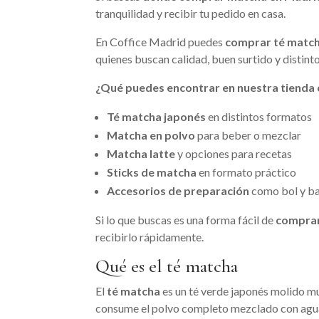
tranquilidad y recibir tu pedido en casa.
En Coffice Madrid puedes
comprar té match
quienes buscan calidad, buen surtido y distint
¿Qué puedes encontrar en nuestra tienda 
Té matcha japonés
en distintos formatos
Matcha en polvo
para beber o mezclar
Matcha latte
y opciones para recetas
Sticks de matcha
en formato práctico
Accesorios de preparación
como bol y b
Si lo que buscas es una forma fácil de
comprar
recibirlo rápidamente.
Qué es el té matcha
El
té matcha
es un té verde japonés molido muy 
consume el polvo completo mezclado con agua o 