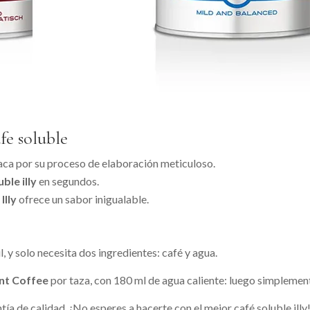
fe soluble
ca por su proceso de elaboración meticuloso.
ble illy
en segundos.
Illy
ofrece un sabor inigualable.
l, y solo necesita dos ingredientes: café y agua.
nt Coffee
por taza, con 180 ml de agua caliente: luego simplement
ía de calidad. ¡No esperes a hacerte con el mejor café soluble illy!