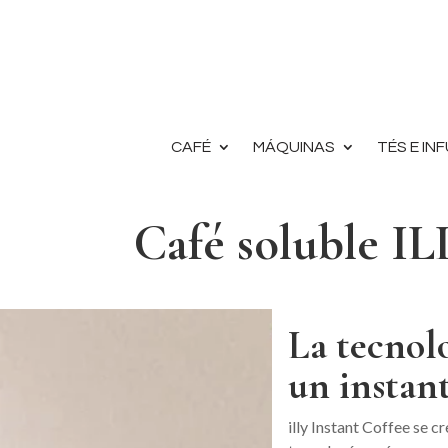
CAFÉ
MÁQUINAS
TÉS E IN
Café soluble I
La tecnolo
un instant
illy Instant Coffee se c