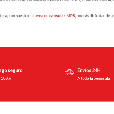
tera, con nuestro
sistema de
capsulas MPS
, podrás disfrutar de u
ago seguro
Envíos 24H
l 100%
A toda la península