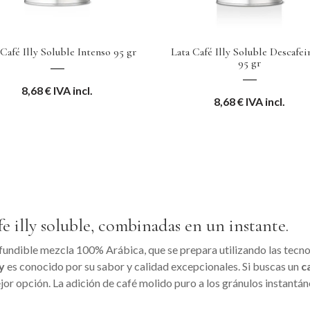
 Café Illy Soluble Intenso 95 gr
Lata Café Illy Soluble Descafe
95 gr
8,68
€
IVA incl.
8,68
€
IVA incl.
fe illy soluble, combinadas en un instante.
onfundible mezcla 100% Arábica, que se prepara utilizando las tec
ly
es conocido por su sabor y calidad excepcionales. Si buscas un
c
jor opción. La adición de café molido puro a los gránulos instantán