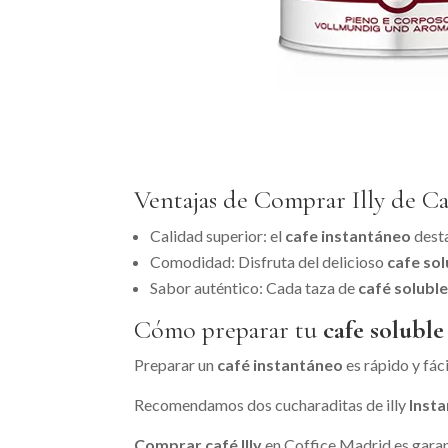
Ventajas de Comprar Illy de Ca
Calidad superior: el
cafe instantáneo
desta
Comodidad: Disfruta del delicioso
cafe solu
Sabor auténtico: Cada taza de
café soluble 
Cómo preparar tu
cafe soluble
Preparar un
café instantáneo
es rápido y fáci
Recomendamos dos cucharaditas de illy
Insta
Comprar café Illy
en Coffice Madrid es garant