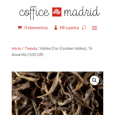
0 elementos
Mi cuenta
Inicio
/
Tienda
/ Vallée D’or (Golden Valley), Té
Amarillo (100 GR)