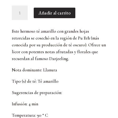
Vallée
Añadir al carrito
D'or
(Golden
Valley),
Este hermoso té amarillo con grandes hojas
Té
retorcidas se cosechó en la región de Pu Erh (más
Amarillo
conocida por su producción de té oscuro). Ofrece un
(100
licor con potentes notas afrutadas y florales que
GR)
recuerdan al famoso Darjeeling.
cantidad
Nota dominante: Llanura
Tipo (s) de té: Té amarillo
Sugerencias de preparación:
Infusión: 4 min
Temperatura: 90 ° C