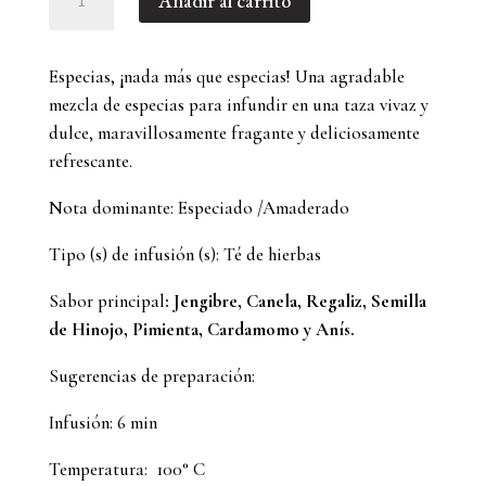
Añadir al carrito
Lovely
Chai
(100
Especias, ¡nada más que especias! Una agradable
GR)
mezcla de especias para infundir en una taza vivaz y
cantidad
dulce, maravillosamente fragante y deliciosamente
refrescante.
Nota dominante: Especiado /Amaderado
Tipo (s) de infusión (s): Té de hierbas
Sabor principal
: Jengibre, Canela, Regaliz, Semilla
de Hinojo, Pimienta, Cardamomo y Anís.
Sugerencias de preparación:
Infusión: 6 min
Temperatura: 100° C