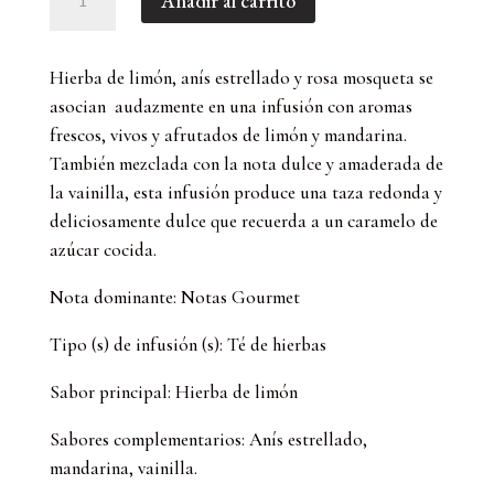
Añadir al carrito
Happy
Dreams
(100
Hierba de limón, anís estrellado y rosa mosqueta se
GR)
asocian audazmente en una infusión con aromas
cantidad
frescos, vivos y afrutados de limón y mandarina.
También mezclada con la nota dulce y amaderada de
la vainilla, esta infusión produce una taza redonda y
deliciosamente dulce que recuerda a un caramelo de
azúcar cocida.
Nota dominante: Notas Gourmet
Tipo (s) de infusión (s): Té de hierbas
Sabor principal: Hierba de limón
Sabores complementarios: Anís estrellado,
mandarina, vainilla.