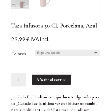
Taza Infusora 50 CL Porcelana, Azul
29,99
€
IVA incl.
Colores
Taza
Añadir al carrito
Infusora
50
CL
¿Cuándo fue la última vez que hiciste algo solo para
Porcelana,
ti? ¿Cuándo fue la última vez que hiciste un cambio
Azul
para simplificar tu vida? Esta taza con infusor