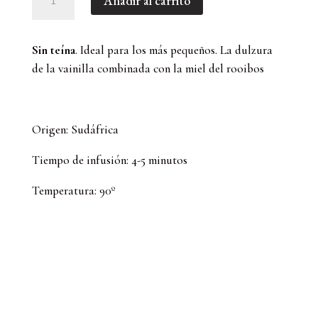
Añadir al carrito
Vainilla
(
100
Sin teína
. Ideal para los más pequeños. La dulzura
GR)
de la vainilla combinada con la miel del rooibos
cantidad
Origen: Sudáfrica
Tiempo de infusión: 4-5 minutos
Temperatura: 90º