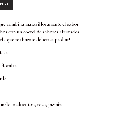
rito
que combina maravillosamente el sabor
bos con un cóctel de sabores afrutados
zcla que realmente deberías probar!
icas
 florales
erde
melo, melocotón, rosa, jazmín