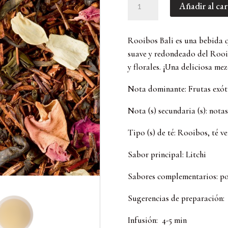
Añadir al car
Bali
(100
GR)
Rooibos Bali es una bebida 
cantidad
suave y redondeado del Rooi
y florales. ¡Una deliciosa me
Nota dominante: Frutas exót
Nota (s) secundaria (s): notas
Tipo (s) de té: Rooibos, té v
Sabor principal: Litchi
Sabores complementarios: po
Sugerencias de preparación:
Infusión: 4-5 min