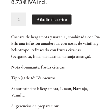
8,73
€
IVA incl.
Pu-
Añadir al carrito
erh
Cítrico,
"Dark
Cáscara de bergamota y naranja, combinada con Pu-
Tea
Erh: una infusión amaderada con notas de vainilla y
Agrumes"
heliotropo, refrescada con frutas cítricas
-
(bergamota, lima, mandarina, naranja amarga).
Té
Rojo
Nota dominante: frutas cítricas
(100
GR)
Tipo (s) de té: Tés oscuros
cantidad
Sabor principal: Bergamota, Limón, Naranja,
Vainilla
Sugerencias de preparación: