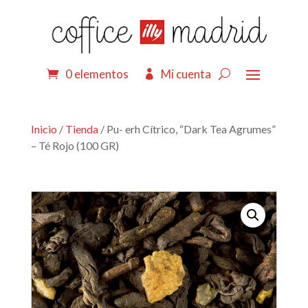
0 elementos
Mi cuenta
Inicio
/
Tienda
/ Pu- erh Cítrico, “Dark Tea Agrumes”
– Té Rojo (100 GR)