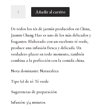
Jasmin
Añadir al carrito
Chung
Hao,
Té
De todos los tés de jazmín producidos en China,
Verde
Jasmin Chung Hao es uno de los más delicados y
de
fragantes. Elaborado con un excelente té verde,
China
produce una infusión fresca y delicada. Un
(100
verdadero placer en todo momento, también
GR)
cantidad
combina a la perfección con la comida china.
Nota dominante: Naturaleza
Tipo (s) de té: Té verde
Sugerencias de preparación:
Infusión: 3/4 minutos.