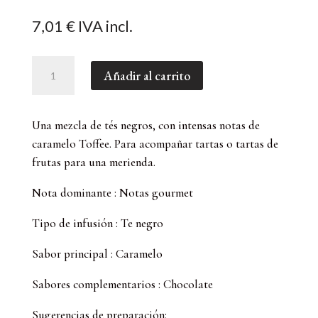
7,01
€
IVA incl.
Caramelo
Añadir al carrito
Toffee,
Té
Negro
Una mezcla de tés negros, con intensas notas de
Aromatizado
caramelo Toffee. Para acompañar tartas o tartas de
(100
frutas para una merienda.
GR)
cantidad
Nota dominante : Notas gourmet
Tipo de infusión : Te negro
Sabor principal : Caramelo
Sabores complementarios : Chocolate
Sugerencias de preparación: