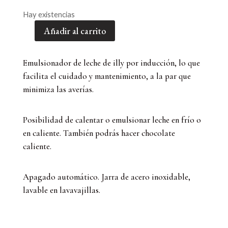
Hay existencias
Añadir al carrito
Capuccinador
Milkfrother
Illy
Emulsionador de leche de illy por inducción, lo que
Inox
facilita el cuidado y mantenimiento, a la par que
cantidad
minimiza las averías.
Posibilidad de calentar o emulsionar leche en frío o
en caliente. También podrás hacer chocolate
caliente.
Apagado automático. Jarra de acero inoxidable,
lavable en lavavajillas.