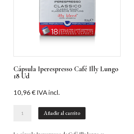
Cápsula Iperespresso Café Illy Lungo
18 Ud
10,96
€
IVA incl.
Cápsula
Añadir al carrito
Iperespresso
Café
Illy