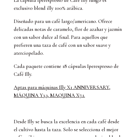
La cápsula
Iperespresso de
Café Illy lungo
es
Lungo
exclusivo blend illy 100% arábica.
18
Ud
Diseñado para un café largo/americano. Ofrece
cantidad
delicadas notas de caramelo, flor de azahar y jazmín
con un sabor dulce al final. Para aquellos que
prefieren una taza de café con un sabor suave y
aterciopelado.
Cada paquete contiene 18 cápsulas Iperespresso de
Café Illy.
Aptas para máquinas Illy X1 ANNIVERSARY,
MÁQUINA Y3.3, MAQUINA X7.1.
Desde Illy se busca la excelencia en cada café desde
el cultivo hasta la taza. Solo se selecciona el mejor