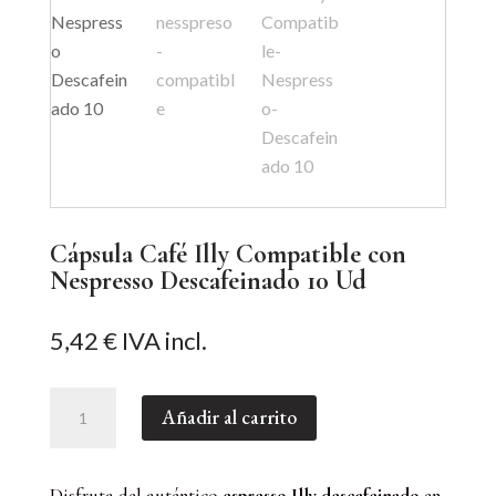
Cápsula Café Illy Compatible con
Nespresso Descafeinado 10 Ud
5,42
€
IVA incl.
Cápsula
Añadir al carrito
Café
Illy
Compatible
Disfruta del auténtico
espresso Illy descafeinado
en