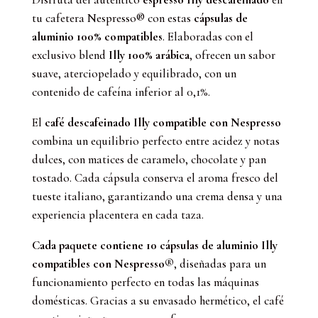
con
tu cafetera Nespresso® con estas
cápsulas de
Nespresso
aluminio 100% compatibles
. Elaboradas con el
Descafeinado
exclusivo blend
Illy 100% arábica
, ofrecen un sabor
10
suave, aterciopelado y equilibrado, con un
Ud
cantidad
contenido de cafeína inferior al 0,1%.
El
café descafeinado Illy compatible con Nespresso
combina un equilibrio perfecto entre acidez y notas
dulces, con matices de caramelo, chocolate y pan
tostado. Cada cápsula conserva el aroma fresco del
tueste italiano, garantizando una crema densa y una
experiencia placentera en cada taza.
Cada paquete contiene 10 cápsulas de aluminio Illy
compatibles con Nespresso®
, diseñadas para un
funcionamiento perfecto en todas las máquinas
domésticas. Gracias a su envasado hermético, el café