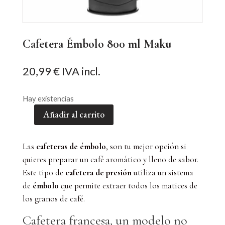
Cafetera Émbolo 800 ml Maku
20,99
€
IVA incl.
Hay existencias
Añadir al carrito
Cafetera
Émbolo
800
Las
cafeteras de émbolo
, son tu mejor opción si
ml
quieres preparar un café aromático y lleno de sabor.
Maku
Este tipo de
cafetera de presión
utiliza un sistema
cantidad
de
émbolo
que permite extraer todos los matices de
los granos de café.
Cafetera francesa
, un modelo no