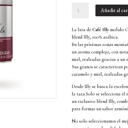
Café
Añadir al car
Molido
Arabica
Selección
La lata de
Café Illy
molido Gu
Guatemala,
blend Illy, 100% arábica.
250gr
En las prístinas zonas monta
cantidad
un aroma complejo, con nota
miel, realzadas gracias a un 
Sus granos se caracterizan p
caramelo y miel, realzadas gr
Desde Illy se busca la excelen
la taza.Solo se selecciona el
un exclusivo blend Illy, com
para formar un sabor armóni
No solo seleccionamos el mej