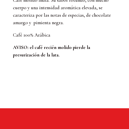
Café molido India. Su sabor rotundo, con mucho
India,
cuerpo y una intensidad aromática elevada, se
250
caracteriza por las notas de especias, de chocolate
gr
amargo y pimienta negra.
cantidad
Café 100% Arábica
AVISO: el café recién molido pierde la
presurización de la lata.