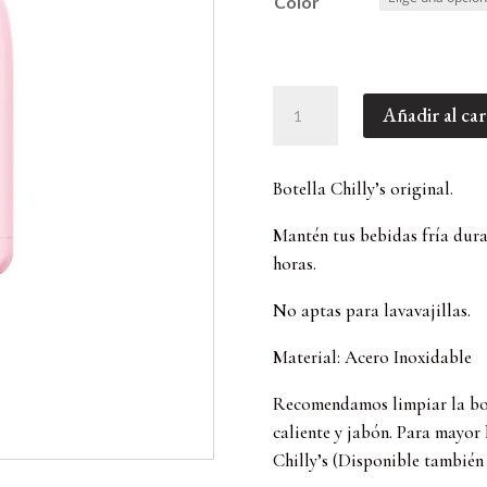
Color
Botella
Añadir al car
CHILLY'S
500ml
Lisa
Botella Chilly’s original.
Rosa
cantidad
Mantén tus bebidas fría duran
horas.
No aptas para lavavajillas.
Material: Acero Inoxidable
Recomendamos limpiar la bot
caliente y jabón. Para mayor
Chilly’s (Disponible también