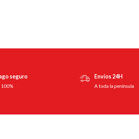
ago seguro
Envíos 24H
l 100%
A toda la península