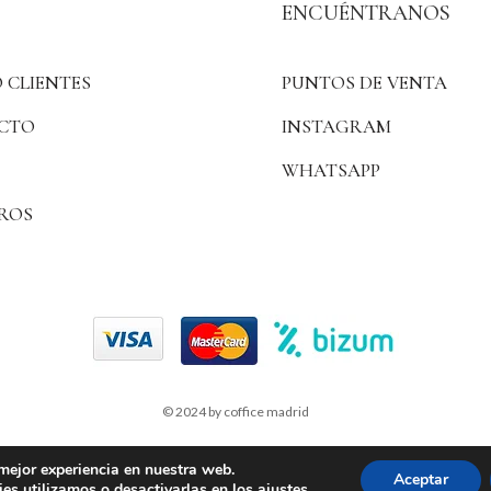
ENCUÉNTRANOS
 CLIENTES
PUNTOS DE VENTA
CTO
INSTAGRAM
WHATSAPP
ROS
© 2024 by coffice madrid
 mejor experiencia en nuestra web.
Aceptar
es utilizamos o desactivarlas en los
ajustes
.