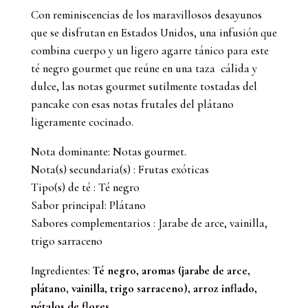
Negro
Con reminiscencias de los maravillosos desayunos
(100
que se disfrutan en Estados Unidos, una infusión que
GR)
combina cuerpo y un ligero agarre tánico para este
cantidad
té negro gourmet que reúne en una taza cálida y
dulce, las notas gourmet sutilmente tostadas del
pancake con esas notas frutales del plátano
ligeramente cocinado.
Nota dominante: Notas gourmet.
Nota(s) secundaria(s) : Frutas exóticas
Tipo(s) de té : Té negro
Sabor principal: Plátano
Sabores complementarios : Jarabe de arce, vainilla,
trigo sarraceno
Ingredientes:
Té negro, aromas (jarabe de arce,
plátano, vainilla, trigo sarraceno), arroz inflado,
pétalos de flores.