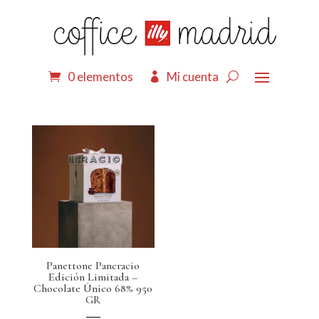
0 elementos
Mi cuenta
Panettone Pancracio
Edición Limitada –
Chocolate Único 68% 950
GR