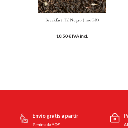
Breakfast ,Té Negro ( 100GR)
10,50
€
IVA incl.
Envío gratis a partir
P
Península 50€
A