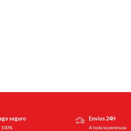
ago seguro
Envíos 24H
l 100%
A toda la península