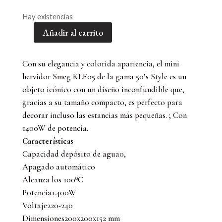
Hay existencias
Añadir al carrito
HERVIDOR
MINI
50`S
Con su elegancia y colorida apariencia, el mini
STYLE
hervidor Smeg KLF05 de la gama 50’s Style es un
SMEG-
objeto icónico con un diseño inconfundible que,
COLOR
gracias a su tamaño compacto, es perfecto para
NEGRO
decorar incluso las estancias más pequeñas. ; Con
cantidad
1400W de potencia.
Características
Capacidad depósito de agua0,
Apagado automático
Alcanza los 100ºC
Potencia1.400W
Voltaje220-240
Dimensiones200x200x152 mm