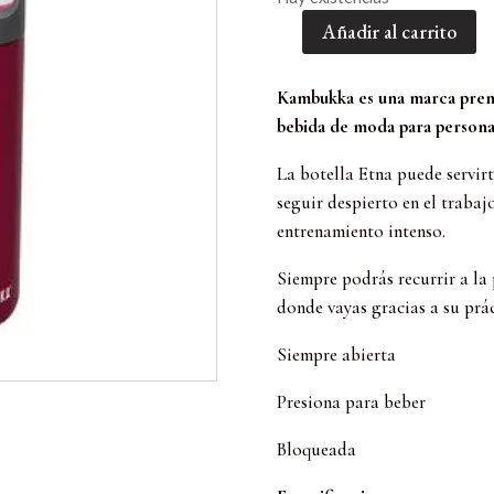
Añadir al carrito
Etna
Black
Berry
Kambukka es una marca prem
500
bebida de moda para person
ML
La botella Etna puede servirt
cantidad
seguir despierto en el trabaj
entrenamiento intenso.
Siempre podrás recurrir a la 
donde vayas gracias a su prác
Siempre abierta
Presiona para beber
Bloqueada