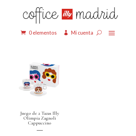
0 elementos
Mi cuenta
Juego de 2 Tazas Illy
Olimpia Zagnoli
Cappuccino